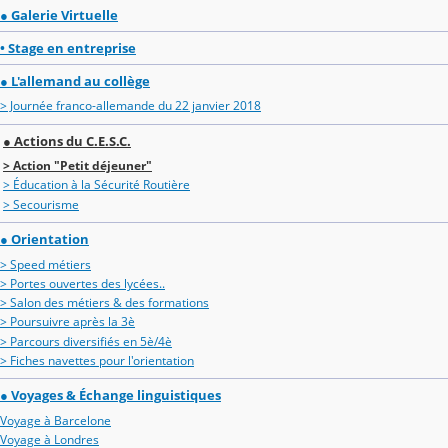
● Galerie Virtuelle
• Stage en entreprise
● L'allemand au collège
> Journée franco-allemande du 22 janvier 2018
● Actions du C.E.S.C.
> Action "Petit déjeuner"
> Éducation à la Sécurité Routière
> Secourisme
● Orientation
> Speed métiers
> Portes ouvertes des lycées..
> Salon des métiers & des formations
> Poursuivre après la 3è
> Parcours diversifiés en 5è/4è
> Fiches navettes pour l'orientation
● Voyages & Échange linguistiques
Voyage à Barcelone
Voyage à Londres