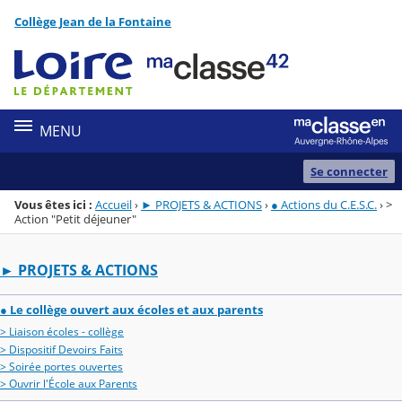
Panneau de gestion des cookies
Collège Jean de la Fontaine
Menu de la rubrique
Contenu
MENU
Se connecter
Vous êtes ici :
Accueil
›
► PROJETS & ACTIONS
›
● Actions du C.E.S.C.
›
>
Action "Petit déjeuner"
► PROJETS & ACTIONS
● Le collège ouvert aux écoles et aux parents
> Liaison écoles - collège
> Dispositif Devoirs Faits
> Soirée portes ouvertes
> Ouvrir l'École aux Parents