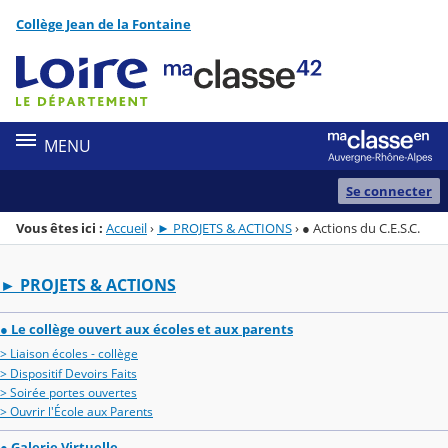
Panneau de gestion des cookies
Collège Jean de la Fontaine
Menu de la rubrique
Contenu
MENU
Se connecter
Vous êtes ici :
Accueil
›
► PROJETS & ACTIONS
›
● Actions du C.E.S.C.
► PROJETS & ACTIONS
● Le collège ouvert aux écoles et aux parents
> Liaison écoles - collège
> Dispositif Devoirs Faits
> Soirée portes ouvertes
> Ouvrir l'École aux Parents
● Galerie Virtuelle