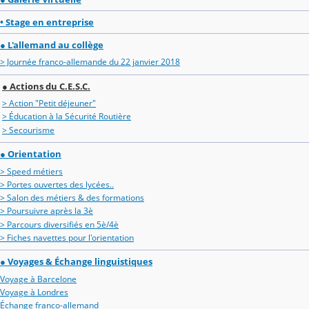
• Stage en entreprise
● L'allemand au collège
> Journée franco-allemande du 22 janvier 2018
● Actions du C.E.S.C.
> Action "Petit déjeuner"
> Éducation à la Sécurité Routière
> Secourisme
● Orientation
> Speed métiers
> Portes ouvertes des lycées..
> Salon des métiers & des formations
> Poursuivre après la 3è
> Parcours diversifiés en 5è/4è
> Fiches navettes pour l'orientation
● Voyages & Échange linguistiques
Voyage à Barcelone
Voyage à Londres
Échange franco-allemand