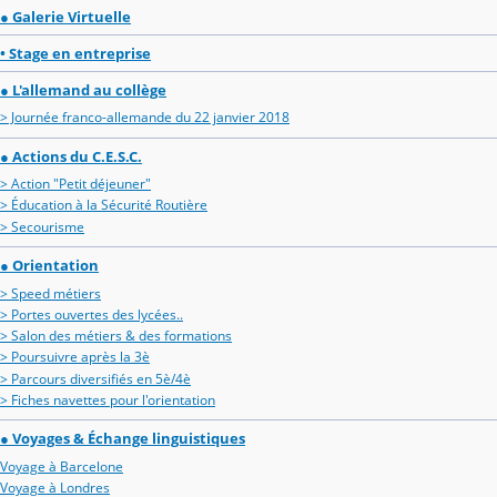
● Galerie Virtuelle
• Stage en entreprise
● L'allemand au collège
> Journée franco-allemande du 22 janvier 2018
● Actions du C.E.S.C.
> Action "Petit déjeuner"
> Éducation à la Sécurité Routière
> Secourisme
● Orientation
> Speed métiers
> Portes ouvertes des lycées..
> Salon des métiers & des formations
> Poursuivre après la 3è
> Parcours diversifiés en 5è/4è
> Fiches navettes pour l'orientation
● Voyages & Échange linguistiques
Voyage à Barcelone
Voyage à Londres