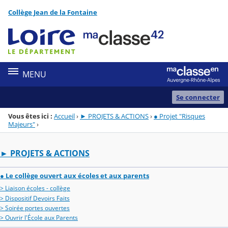
Panneau de gestion des cookies
Collège Jean de la Fontaine
Menu de la rubrique
Contenu
MENU
Se connecter
Vous êtes ici :
Accueil
›
► PROJETS & ACTIONS
›
● Projet "Risques
Majeurs"
›
► PROJETS & ACTIONS
● Le collège ouvert aux écoles et aux parents
> Liaison écoles - collège
> Dispositif Devoirs Faits
> Soirée portes ouvertes
> Ouvrir l'École aux Parents