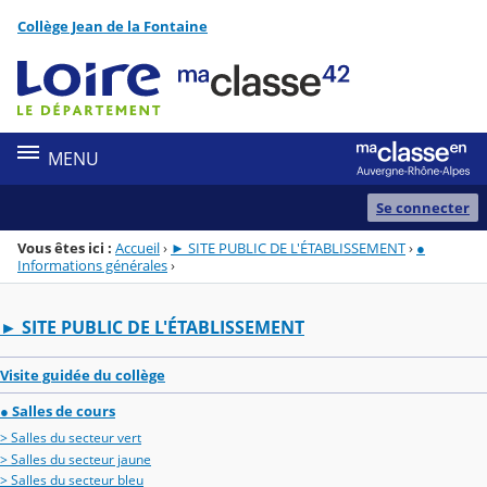
Panneau de gestion des cookies
Collège Jean de la Fontaine
Menu de la rubrique
Contenu
MENU
Se connecter
Vous êtes ici :
Accueil
›
► SITE PUBLIC DE L'ÉTABLISSEMENT
›
●
Informations générales
›
► SITE PUBLIC DE L'ÉTABLISSEMENT
Visite guidée du collège
● Salles de cours
> Salles du secteur vert
> Salles du secteur jaune
> Salles du secteur bleu