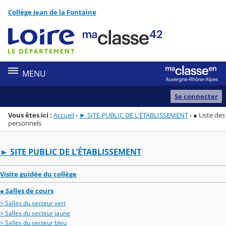
Panneau de gestion des cookies
Collège Jean de la Fontaine
Menu de la rubrique
Contenu
MENU
Se connecter
Vous êtes ici :
Accueil
›
► SITE PUBLIC DE L'ÉTABLISSEMENT
›
● Liste des
personnels
► SITE PUBLIC DE L'ÉTABLISSEMENT
Visite guidée du collège
● Salles de cours
> Salles du secteur vert
> Salles du secteur jaune
> Salles du secteur bleu