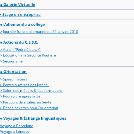
● Galerie Virtuelle
• Stage en entreprise
● L'allemand au collège
> Journée franco-allemande du 22 janvier 2018
● Actions du C.E.S.C.
> Action "Petit déjeuner"
> Éducation à la Sécurité Routière
> Secourisme
● Orientation
> Speed métiers
> Portes ouvertes des lycées..
> Salon des métiers & des formations
> Poursuivre après la 3è
> Parcours diversifiés en 5è/4è
> Fiches navettes pour l'orientation
● Voyages & Échange linguistiques
Voyage à Barcelone
Voyage à Londres