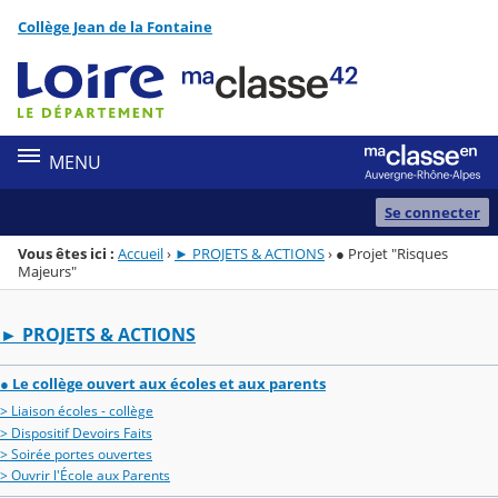
Panneau de gestion des cookies
Collège Jean de la Fontaine
Menu de la rubrique
Contenu
MENU
Se connecter
Vous êtes ici :
Accueil
›
► PROJETS & ACTIONS
›
● Projet "Risques
Majeurs"
► PROJETS & ACTIONS
● Le collège ouvert aux écoles et aux parents
> Liaison écoles - collège
> Dispositif Devoirs Faits
> Soirée portes ouvertes
> Ouvrir l'École aux Parents