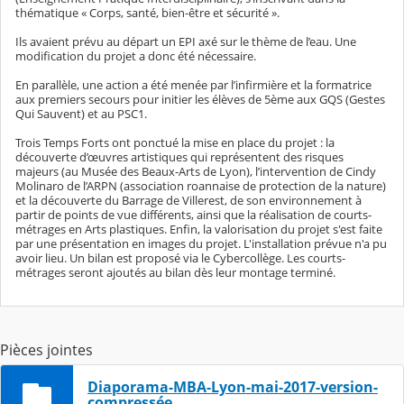
thématique « Corps, santé, bien-être et sécurité ».
Ils avaient prévu au départ un EPI axé sur le thème de l’eau. Une
modification du projet a donc été nécessaire.
En parallèle, une action a été menée par l’infirmière et la formatrice
aux premiers secours pour initier les élèves de 5ème aux GQS (Gestes
Qui Sauvent) et au PSC1.
Trois Temps Forts ont ponctué la mise en place du projet : la
découverte d’œuvres artistiques qui représentent des risques
majeurs (au Musée des Beaux-Arts de Lyon), l’intervention de Cindy
Molinaro de l’ARPN (association roannaise de protection de la nature)
et la découverte du Barrage de Villerest, de son environnement à
partir de points de vue différents, ainsi que la réalisation de courts-
métrages en Arts plastiques. Enfin, la valorisation du projet s'est faite
par une présentation en images du projet. L'installation prévue n'a pu
avoir lieu. Un bilan est proposé via le Cybercollège. Les courts-
métrages seront ajoutés au bilan dès leur montage terminé.
Pièces jointes
Diaporama-MBA-Lyon-mai-2017-version-
compressée