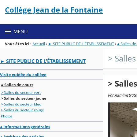
Panneau de gestion des cookies
Collège Jean de la Fontaine
Menu de la rubrique
Contenu
MENU
Vous êtes ici :
Accueil
›
► SITE PUBLIC DE L'ÉTABLISSEMENT
›
● Salles de
> Salle
► SITE PUBLIC DE L'ÉTABLISSEMENT
Visite guidée du collège
> Salle
● Salles de cours
> Salles du secteur vert
Par Administrateu
> Salles du secteur jaune
> Salles du secteur bleu
> Salles du secteur rouge
Photos
● Informations générales
● Archives des articles