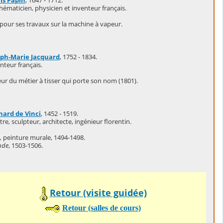
is Papin
, 1647 - 1712.
ématicien, physicien et inventeur français.
our ses travaux sur la machine à vapeur.
eph-Marie Jacquard
, 1752 - 1834.
nteur français.
ur du métier à tisser qui porte son nom (1801).
nard de Vinci
, 1452 - 1519.
tre, sculpteur, architecte, ingénieur florentin.
,
peinture murale, 1494-1498.
nde
, 1503-1506.
Retour (visite guidée)
Retour (salles de cours)