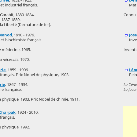
iffel
, 1832 - 1923.
Den
et industriel français.
Math
 Garabit, 1880-1884.
Connu p
l, 1887-1889.
la Liberté (l'armature de fer).
 Monod
, 1910 - 1976.
Jos
 et biochimiste français.
Inve
e médecine, 1965.
Invente
a nécessité
, 1970.
rie
, 1859 - 1906.
Léo
français. Prix Nobel de physique, 1903.
Pein
rie
, 1867 - 1934.
La Cène
ne française.
La Joco
 physique, 1903. Prix Nobel de chimie, 1911.
Charpak
, 1924 - 2010.
français.
e physique, 1992.