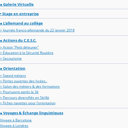
● Galerie Virtuelle
• Stage en entreprise
● L'allemand au collège
> Journée franco-allemande du 22 janvier 2018
● Actions du C.E.S.C.
> Action "Petit déjeuner"
> Éducation à la Sécurité Routière
> Secourisme
● Orientation
> Speed métiers
> Portes ouvertes des lycées..
> Salon des métiers & des formations
> Poursuivre après la 3è
> Parcours diversifiés en 5è/4è
> Fiches navettes pour l'orientation
● Voyages & Échange linguistiques
Voyage à Barcelone
Voyage à Londres