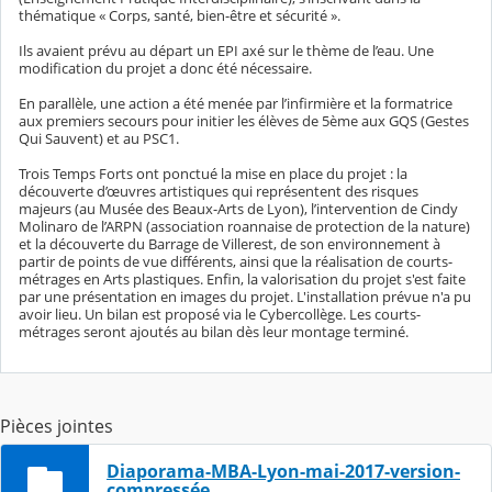
thématique « Corps, santé, bien-être et sécurité ».
Ils avaient prévu au départ un EPI axé sur le thème de l’eau. Une
modification du projet a donc été nécessaire.
En parallèle, une action a été menée par l’infirmière et la formatrice
aux premiers secours pour initier les élèves de 5ème aux GQS (Gestes
Qui Sauvent) et au PSC1.
Trois Temps Forts ont ponctué la mise en place du projet : la
découverte d’œuvres artistiques qui représentent des risques
majeurs (au Musée des Beaux-Arts de Lyon), l’intervention de Cindy
Molinaro de l’ARPN (association roannaise de protection de la nature)
et la découverte du Barrage de Villerest, de son environnement à
partir de points de vue différents, ainsi que la réalisation de courts-
métrages en Arts plastiques. Enfin, la valorisation du projet s'est faite
par une présentation en images du projet. L'installation prévue n'a pu
avoir lieu. Un bilan est proposé via le Cybercollège. Les courts-
métrages seront ajoutés au bilan dès leur montage terminé.
Pièces jointes
Diaporama-MBA-Lyon-mai-2017-version-
compressée