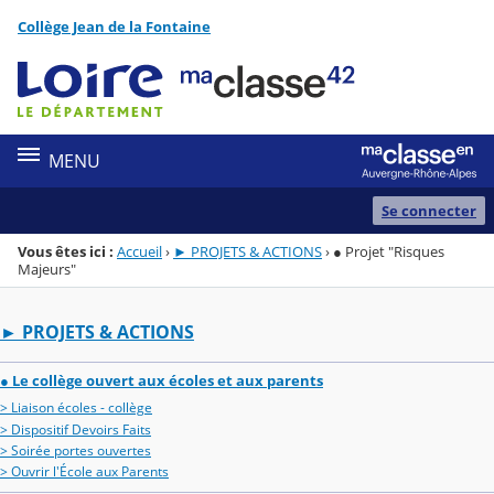
Panneau de gestion des cookies
Collège Jean de la Fontaine
Menu de la rubrique
Contenu
MENU
Se connecter
Vous êtes ici :
Accueil
›
► PROJETS & ACTIONS
›
● Projet "Risques
Majeurs"
► PROJETS & ACTIONS
● Le collège ouvert aux écoles et aux parents
> Liaison écoles - collège
> Dispositif Devoirs Faits
> Soirée portes ouvertes
> Ouvrir l'École aux Parents